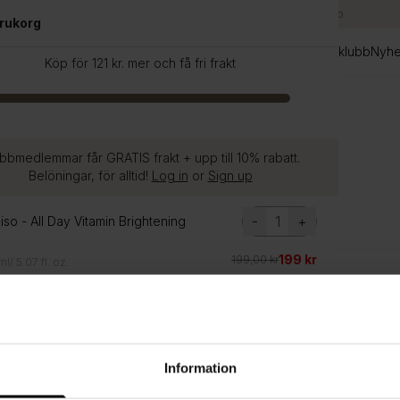
Sveriges största utbud av K-Beauty
|
Tjäna poäng vid köp
arukorg
er Sale
Hudvård
Hårvård
Make-up
Rutintest
Märken
Guide
K-klubb
Nyhe
Köp för 121 kr. mer och få fri frakt
bbmedlemmar får GRATIS frakt + upp till 10% rabatt.
Belöningar, för alltid!
Log in
or
Sign up
-
+
so - All Day Vitamin Brightening
199 kr
199,00 kr
l/ 5.07 fl. oz.
-
+
so - All Day Vitamin Brightening
199 kr
199,00 kr
l/ 5.07 fl. oz.
Information