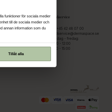
la funktioner för sociala medier
Hjälp
Kundservice
enhet till de sociala medier och
ed annan information som du
Kontakt
Tel.
+45 42 48 07 00
Kundklubb
kundservice@dermaspace.se
Ångerrätt
Måndag - fredag:
Nyhetsbrev
10:00 - 12:00
Derma Team
13:00 - 15:00
Tillåt alla