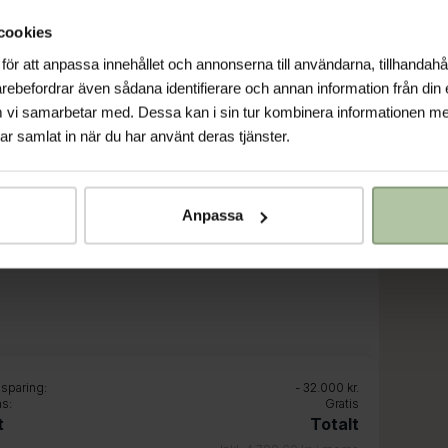
till presentpåse (15 kr)
bbshop
cookies
nd presentkort/rabattkod -
Klicka här
för att anpassa innehållet och annonserna till användarna, tillhandahål
Information
arebefordrar även sådana identifierare och annan information från din 
 vi samarbetar med. Dessa kan i sin tur kombinera informationen m
Om oss
Anmäl
Handelsvillkor
har samlat in när du har använt deras tjänster.
Sekretess och cookiepolicy
Anpassa
esparing:
- 32.000 kr.
s:
Gratis
t
Totalt