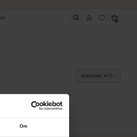
ter
0
Alfabetiskt, A–Ö
Om