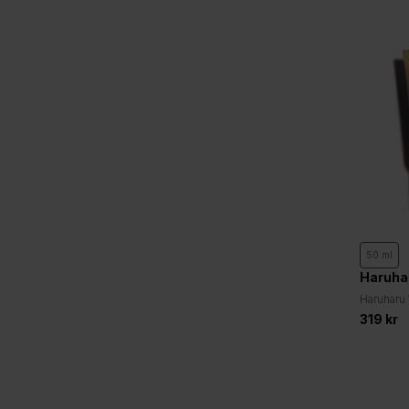
Spara 50%
+1
7 ml
7 ml
50 ml
it Sun Fluid (Spf50+
Some By Mi
Haruha
249 kr
Some By Mi - V10 Hyal Lip Sun
Haruharu
Protector SPF 15 (#Berry)
Moisture 
119 kr
319 kr
SPF50+ 