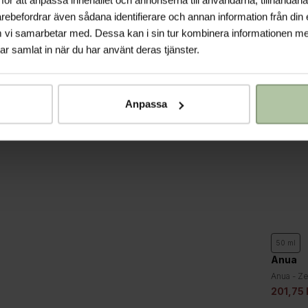
nscreen SPF50+
Sunscre
419 kr
kr
arebefordrar även sådana identifierare och annan information från din 
Slutsåld
 vi samarbetar med. Dessa kan i sin tur kombinera informationen m
har samlat in när du har använt deras tjänster.
Spara 25%
Spara 50%
Anpassa
SKIN1004
50 ml
SKIN1004 - Madagascar Centella
4
Anua
Hyalu-Cica Silky-Fit Sun Stick
55 kr
110 kr
Madagascar Centella
Anua - Ze
SPF50+ PA++++ (7 g.)
ening Tone-up
Finish S
310 kr
201,75 
SPF50+ PA++++