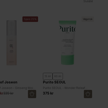
Slutsåld
Spara 25%
Vegansk
15 ml
60 ml
 of Joseon
Purito SEOUL
f Joseon - Ginseng Moist
Purito SEOUL - Wonder Releaf
um
Centella Daily Sun Lotion
kr
339 kr
375 kr