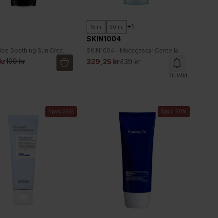
+1
15 ml
50 ml
SKIN1004
Aloe Soothing Sun Cream
SKIN1004 - Madagascar Centella
Hyalu-Cica Water-fit Sun Serum
kr
199 kr
329,25 kr
439 kr
SPF50+ PA++++ (100 ml.)
Slutsåld
Spara 25%
Spara 50%