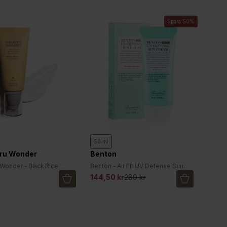
Spara 50%
50 ml
ru Wonder
Benton
 Wonder - Black Rice
Benton - Air Fit UV Defense Sun
Airyfit Daily Sunscreen
Cream SPF50+ PA++++
144,50 kr
289 kr
PA++++