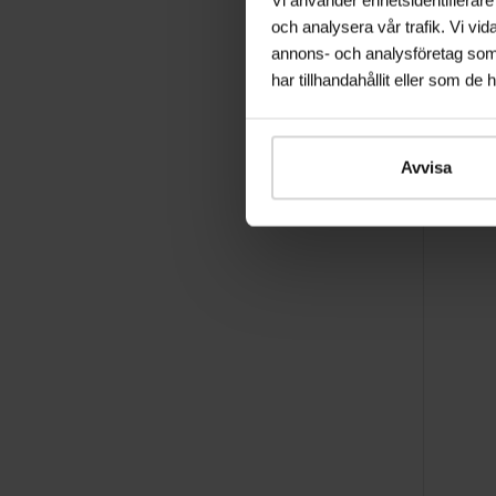
Capsule Su
137 kr
274 
PA++++
och analysera vår trafik. Vi vid
annons- och analysföretag som
har tillhandahållit eller som de 
Avvisa
50 ml
SKIN100
SKIN1004 - 
Tone Bright
232,50 kr
Sunscreen 