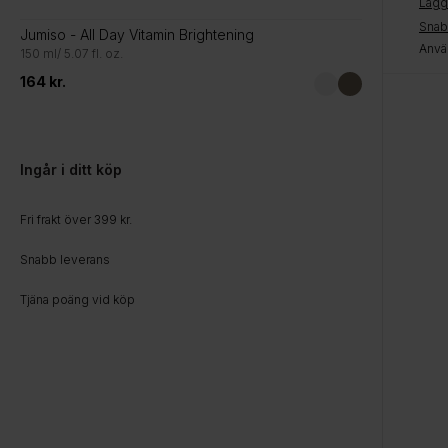
Lägg 
Sna
Jumiso - All Day Vitamin Brightening
Anvä
150 ml/ 5.07 fl. oz.
164 kr.
Beauty o
Beauty of J
Rice + Prob
194,25 kr
Ingår i ditt köp
Fri frakt över 399 kr.
Snabb leverans
Tjäna poäng vid köp