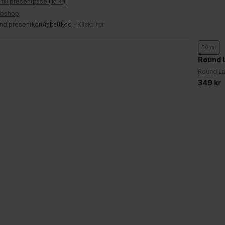
till presentpåse (15 kr)
bbshop
nd presentkort/rabattkod -
Klicka här
f Joseon
+1
15 ml
50 ml
50 ml
oseon - Relief Sun:
SKIN1004
Round 
iotics SPF50+ PA++++
259 kr
SKIN1004 - Madagascar Centella
Round Lab
Hyalu-Cica Water-fit Sun Serum
Moisturi
194,25 kr
259 kr
349 kr
SPF50+ PA++++ (50 ml.)
PA++++
Spara 25%
Spara 25%