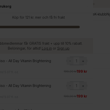
Sveriges största utbud av K-Beauty
|
Tjäna poäng vid köp
arukorg
ummer Sale
Hudvård
Hårvård
Make-up
Rutintest
Märken
Guide
K-klubb
N
Köp för 121 kr. mer och få fri frakt
bbmedlemmar får GRATIS frakt + upp till 10% rabatt.
Belöningar, för alltid!
Log in
or
Sign up
-
+
r
so - All Day Vitamin Brightening
199 kr
199,00 kr
l/ 5.07 fl. oz.
Spara 25%
Spara 25%
Bästsäljare
Vegansk
-
+
so - All Day Vitamin Brightening
199 kr
199,00 kr
l/ 5.07 fl. oz.