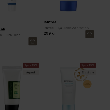
Isntree
Isntree - Hyaluronic Acid Watery
Lab
Sun Gel SPF50+ PA++++
299 kr
 - Birch Juice
zing Sun Cream SPF50+
Spara 25%
Spara 25%
Vegansk
Bästsäljare