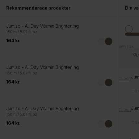
till
Rekommenderade produkter
Din v
innehåll
S
Jumiso - All Day Vitamin Brightening
Hem
Solkräm
150 ml/ 5.07 fl. oz.
164 kr.
Solkräm
Gratis frakt
Gratis frakt
Klu
Jumiso - All Day Vitamin Brightening
150 ml/ 5.07 fl. oz.
57 produkte
Jumi
Ta bort
164 kr.
150 m
Jumi
Jumiso - All Day Vitamin Brightening
Ta bort
150 ml/ 5.07 fl. oz.
150 m
164 kr.