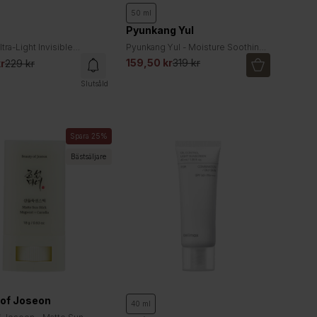
50 ml
Pyunkang Yul
ltra-Light Invisible
Pyunkang Yul - Moisture Soothing
en
Sun Cream SPF50+ PA++++
159,50 kr
319 kr
kr
229 kr
Slutsåld
Spara 25%
Bästsäljare
 of Joseon
40 ml