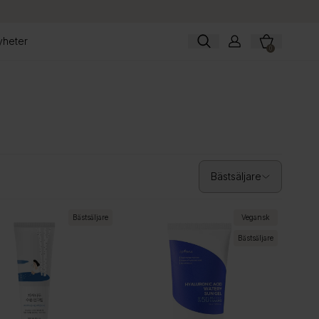
yheter
0
Bästsäljare
Bästsäljare
Vegansk
Bästsäljare