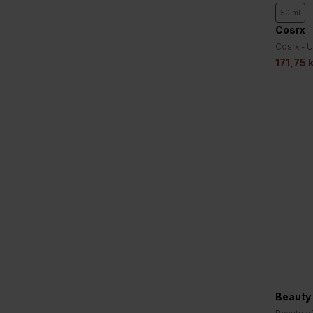
SKIN1004
50 ml
k Sunstick Protection
SKIN1004 - Madagascar Centella
Cosrx
 PA++++
Hyalu-Cica Silky-Fit Sun Stick
134,50 kr
269 kr
Cosrx - U
SPF50+ PA++++ (20g.)
Sunscre
171,75 
Bästsäljare
Beauty
50 ml