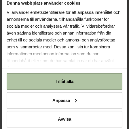
Lägg till presentpåse (15 kr)
Denna webbplats använder cookies
Snabbshop
Anmäl
Vi använder enhetsidentifierare för att anpassa innehållet och
Använd presentkort/rabattkod -
Klicka här
annonserna till användarna, tillhandahålla funktioner för
sociala medier och analysera vår trafik. Vi vidarebefordrar
Jag accepterar integritetsvillkoren.
även sådana identifierare och annan information från din
enhet till de sociala medier och annons- och analysföretag
som vi samarbetar med. Dessa kan i sin tur kombinera
informationen med annan information som du har
Information
tillhandahållit eller som de har samlat in när du har använt
deras tjänster.
Hjälp
Tillåt alla
Kundservice
Anpassa
Avvisa