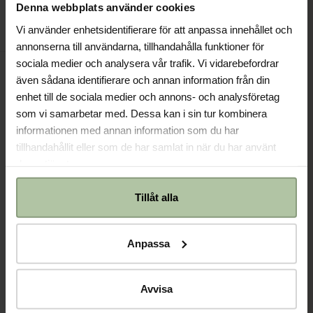
Lägg till presentpåse (15 kr)
Denna webbplats använder cookies
Snabbshop
Anmäl
Vi använder enhetsidentifierare för att anpassa innehållet och
Använd presentkort/rabattkod -
Klicka här
annonserna till användarna, tillhandahålla funktioner för
sociala medier och analysera vår trafik. Vi vidarebefordrar
Jag accepterar integritetsvillkoren.
även sådana identifierare och annan information från din
enhet till de sociala medier och annons- och analysföretag
som vi samarbetar med. Dessa kan i sin tur kombinera
informationen med annan information som du har
Information
tillhandahållit eller som de har samlat in när du har använt
deras tjänster.
Hjälp
Tillåt alla
Kundservice
Anpassa
Avvisa