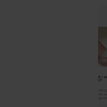
Inspiration & guider
Guide
Guide
Därför älskar huden
Peptider i hudvård – v
azelainsyra
de göra för huden?
Azelainsyra är en mild men effektiv
Peptider är hudens små s
ingrediens som kan göra stor skillnad
som hjälper till att stärka, 
för huden. Den hjälper till att dämpa
bevara hudens naturliga bal
rodnad, orenheter och
regelbunden användning k
pigmentförändringar utan att belasta
peptider bidra till en mer f