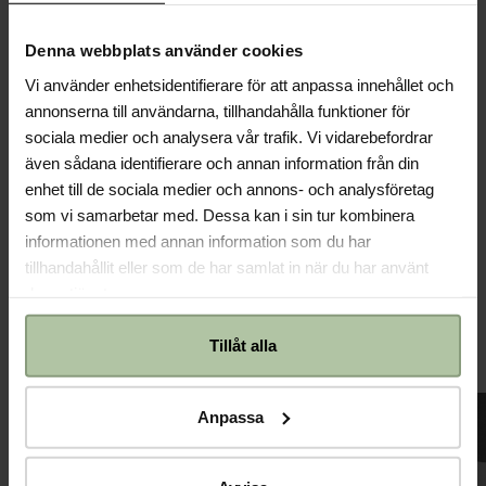
Denna webbplats använder cookies
Rodnad
Vi använder enhetsidentifierare för att anpassa innehållet och
annonserna till användarna, tillhandahålla funktioner för
sociala medier och analysera vår trafik. Vi vidarebefordrar
även sådana identifierare och annan information från din
Din skräddarsydda rutin
enhet till de sociala medier och annons- och analysföretag
som vi samarbetar med. Dessa kan i sin tur kombinera
Över 4.000 personer har redan fått personligt anpassade
informationen med annan information som du har
rutiner genom vårt rutintest, som är framtaget av vår
produktexpert Katrine.
tillhandahållit eller som de har samlat in när du har använt
deras tjänster.
Gör testet
Tillåt alla
Anpassa