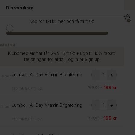
till
Sveriges största utbud av K-Beauty
Din varukorg
innehåll
Köp för 121 kr. mer och få fri frakt
0
Hem
Cosrx - Balancium Comfort Ceramide Cream
atis frakt
atis frakt
Klubbmedlemmar får GRATIS frakt + upp till 10% rabatt.
Belöningar, för alltid!
Log in
or
Sign up
-
+
Jumiso - All Day Vitamin Brightening
Ta bort
199 kr
199,00 kr
150 ml/ 5.07 fl. oz.
-
+
Jumiso - All Day Vitamin Brightening
Ta bort
199 kr
199,00 kr
150 ml/ 5.07 fl. oz.